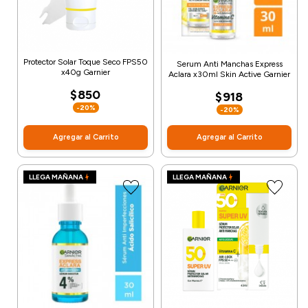
Protector Solar Toque Seco FPS50
Serum Anti Manchas Express
x40g Garnier
Aclara x30ml Skin Active Garnier
$850
$918
-20%
-20%
Agregar al Carrito
Agregar al Carrito
LLEGA MAÑANA
LLEGA MAÑANA