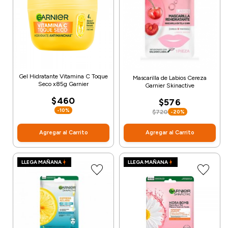
Gel Hidratante Vitamina C Toque
Mascarilla de Labios Cereza
Seco x85g Garnier
Garnier Skinactive
$460
$576
-10%
$720
-20%
Agregar al Carrito
Agregar al Carrito
LLEGA MAÑANA
LLEGA MAÑANA