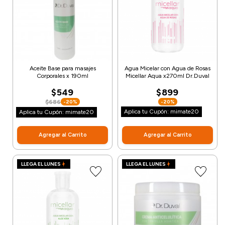
Aceite Base para masajes
Agua Micelar con Agua de Rosas
Corporales x 190ml
Micellar Aqua x270ml Dr.Duval
$549
$899
$686
-20%
-20%
Aplica tu Cupón: mimate20
Aplica tu Cupón: mimate20
Agregar al Carrito
Agregar al Carrito
LLEGA EL LUNES
LLEGA EL LUNES