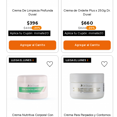
Crema De Limpieza Profunda
Crema de Ordeñe Plus x 250g Dr.
Duval
Duval
$396
$660
$495
$824
-20%
-20%
Aplica tu Cupón: mimate20
Aplica tu Cupón: mimate20
Agregar al Carrito
Agregar al Carrito
LLEGA EL LUNES
LLEGA EL LUNES
Crema Nutritiva Corporal Con
Crema Para Parpados y Contornos