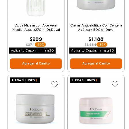
Agua Micelar con Aloe Vera
Crema Anticelulítica Con Centella
Micellar Aqua x270ml Dr.Duval
Asiática x 500 gr Duval
$299
$1.188
$374
$1.484
-20%
-20%
Aplica tu Cupón: mimate20
Aplica tu Cupón: mimate20
Agregar al Carrito
Agregar al Carrito
LLEGA EL LUNES
LLEGA EL LUNES