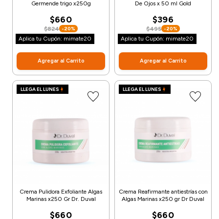
Germende trigo x250g
De Ojos x 50 ml Gold
$660
$396
$824
$495
-20%
-20%
Aplica tu Cupón: mimate20
Aplica tu Cupón: mimate20
Agregar al Carrito
Agregar al Carrito
LLEGA EL LUNES
LLEGA EL LUNES
Crema Pulidora Exfoliante Algas
Crema Reafirmante antiestrías con
Marinas x250 Gr Dr. Duval
Algas Marinas x250 gr Dr Duval
$660
$660