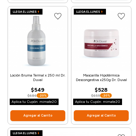
LLEGA EL LUNES
LLEGA EL LUNES
Loción Bruma Termal x 250 ml Dr.
Mascarilla Hipotérmica
Duval
Descongestiva x250g Dr. Duval
$549
$528
$686
$659
-20%
-20%
Aplica tu Cupón: mimate20
Aplica tu Cupón: mimate20
Agregar al Carrito
Agregar al Carrito
LLEGA EL LUNES