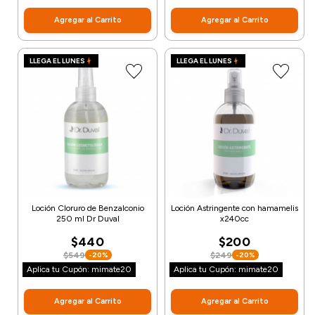
Agregar al Carrito
Agregar al Carrito
LLEGA EL LUNES
LLEGA EL LUNES
Loción Cloruro de Benzalconio
Loción Astringente con hamamelis
250 ml Dr Duval
x240cc
$440
$200
$549
$249
-20%
-20%
Aplica tu Cupón: mimate20
Aplica tu Cupón: mimate20
Agregar al Carrito
Agregar al Carrito