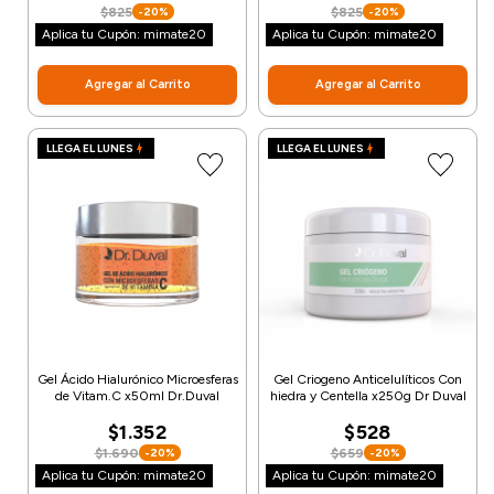
$825
$825
-20%
-20%
Aplica tu Cupón: mimate20
Aplica tu Cupón: mimate20
Agregar al Carrito
Agregar al Carrito
LLEGA EL LUNES
LLEGA EL LUNES
Gel Ácido Hialurónico Microesferas
Gel Criogeno Anticelulíticos Con
de Vitam.C x50ml Dr.Duval
hiedra y Centella x250g Dr Duval
$1.352
$528
$1.690
$659
-20%
-20%
Aplica tu Cupón: mimate20
Aplica tu Cupón: mimate20