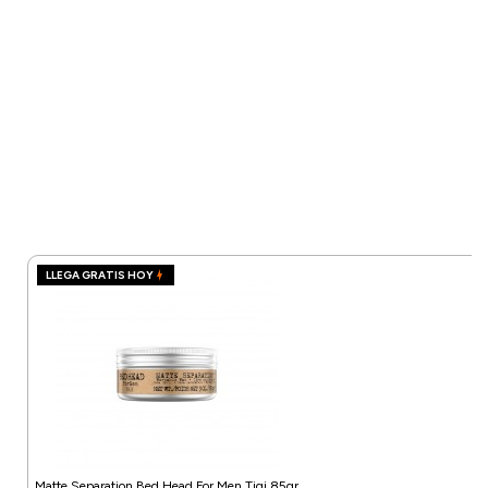
LLEGA GRATIS HOY
Matte Separation Bed Head For Men Tigi 85gr