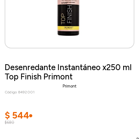
Desenredante Instantáneo x250 ml
Top Finish Primont
Primont
Código 8492001
$
544
$680