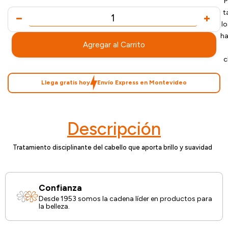
P
t
l
ha
Agregar al Carrito
c
Llega gratis hoy
Envío Express en Montevideo
Descripción
Tratamiento disciplinante del cabello que aporta brillo y suavidad
Confianza
Desde 1953 somos la cadena líder en productos para
la belleza.