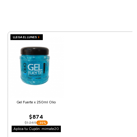
LLEGA EL LUNES
Gel Fuerte x 250ml Olio
$874
$1.249
-30%
Aplica tu Cupón: mimate20