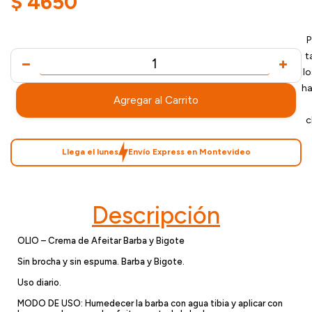
$
4650
P
t
l
ha
Agregar al Carrito
c
Llega el lunes
Envío Express en Montevideo
Descripción
OLIO – Crema de Afeitar Barba y Bigote
Sin brocha y sin espuma. Barba y Bigote.
Uso diario.
MODO DE USO: Humedecer la barba con agua tibia y aplicar con