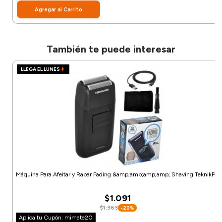
Agregar al Carrito
También te puede interesar
LLEGA EL LUNES
Máquina Para Afeitar y Rapar Fading &amp;amp;amp;amp; Shaving TeknikPro
$1.091
$1.363
-20%
Aplica tu Cupón: mimate20