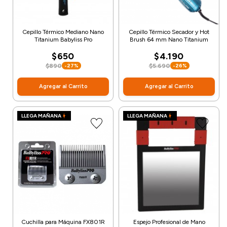
Cepillo Térmico Mediano Nano
Cepillo Térmico Secador y Hot
Titanium Babyliss Pro
Brush 64 mm Nano Titanium
$650
$4.190
$890
$5.690
-27%
-26%
Agregar al Carrito
Agregar al Carrito
LLEGA MAÑANA
LLEGA MAÑANA
Cuchilla para Máquina FX801R
Espejo Profesional de Mano