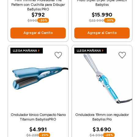
Pattern con Cuchilla para Dibujar
Babyliss
BaByliss PRO
$792
$15.990
$990
$22.990
-20%
-30%
Agregar al Carrito
Agregar al Carrito
LLEGA MAÑANA
LLEGA MAÑANA
Ondulador Iónico Compacto Nano
Onduladora 19mm con regulador
Titanium BabylissPRO
Babyliss Pro
$4.991
$3.690
$6.238
$4.990
-20%
-26%