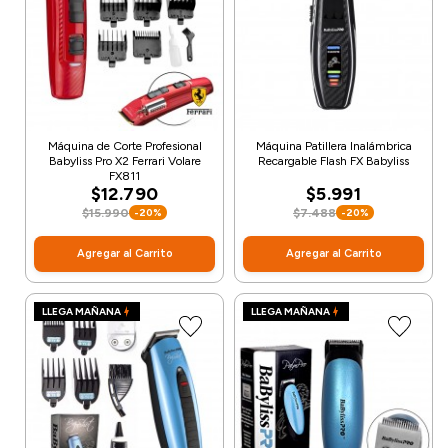
Máquina de Corte Profesional
Máquina Patillera Inalámbrica
Babyliss Pro X2 Ferrari Volare
Recargable Flash FX Babyliss
FX811
$12.790
$5.991
$15.990
$7.488
-20%
-20%
Agregar al Carrito
Agregar al Carrito
LLEGA MAÑANA
LLEGA MAÑANA