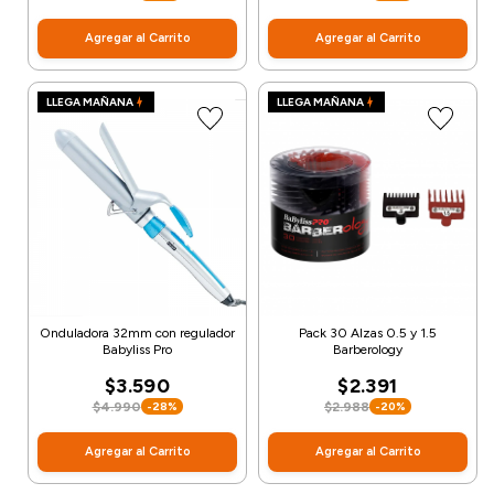
Agregar al Carrito
Agregar al Carrito
LLEGA MAÑANA
LLEGA MAÑANA
Onduladora 32mm con regulador
Pack 30 Alzas 0.5 y 1.5
Babyliss Pro
Barberology
$3.590
$2.391
$4.990
$2.988
-28%
-20%
Agregar al Carrito
Agregar al Carrito