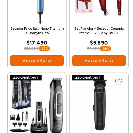
Secador Falco Italy Nano Titanium
Set Plancha + Secador Ceramix
XL Babyliss Pro
Xtreme 5572 BabylissPRO
$17.490
$5.690
$23.990
$7.990
-27%
-29%
Agregar al Carrito
Agregar al Carrito
LLEGA MAÑANA
LLEGA MAÑANA