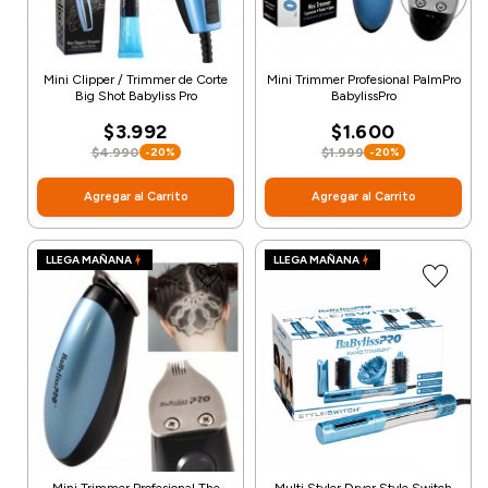
Mini Clipper / Trimmer de Corte
Mini Trimmer Profesional PalmPro
Big Shot Babyliss Pro
BabylissPro
$3.992
$1.600
$4.990
$1.999
-20%
-20%
Agregar al Carrito
Agregar al Carrito
LLEGA MAÑANA
LLEGA MAÑANA
Mini Trimmer Profesional The
Multi Styler Dryer Style Switch