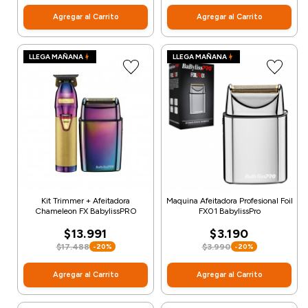
Agregar al Carrito
Agregar al Carrito
LLEGA MAÑANA
LLEGA MAÑANA
Kit Trimmer + Afeitadora
Maquina Afeitadora Profesional Foil
Chameleon FX BabylissPRO
FX01 BabylissPro
$13.991
$3.190
$17.488
$3.990
-20%
-20%
Agregar al Carrito
Agregar al Carrito