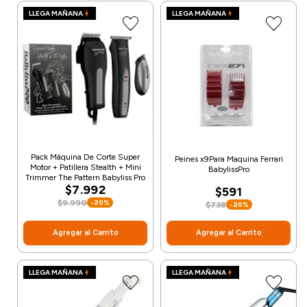
LLEGA MAÑANA
LLEGA MAÑANA
Pack Máquina De Corte Super
Peines x9Para Maquina Ferrari
Motor + Patillera Stealth + Mini
BabylissPro
Trimmer The Pattern Babyliss Pro
$7.992
$591
$9.990
-20%
$738
-20%
Agregar al Carrito
Agregar al Carrito
LLEGA MAÑANA
LLEGA MAÑANA