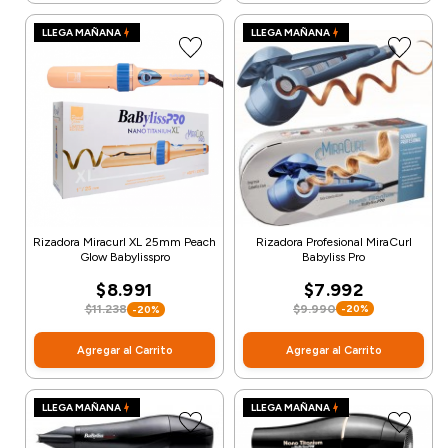
LLEGA MAÑANA
LLEGA MAÑANA
Rizadora Profesional MiraCurl
Rizadora Miracurl XL 25mm Peach
Babyliss Pro
Glow Babylisspro
$7.992
$8.991
$9.990
-20%
$11.238
-20%
Agregar al Carrito
Agregar al Carrito
LLEGA MAÑANA
LLEGA MAÑANA