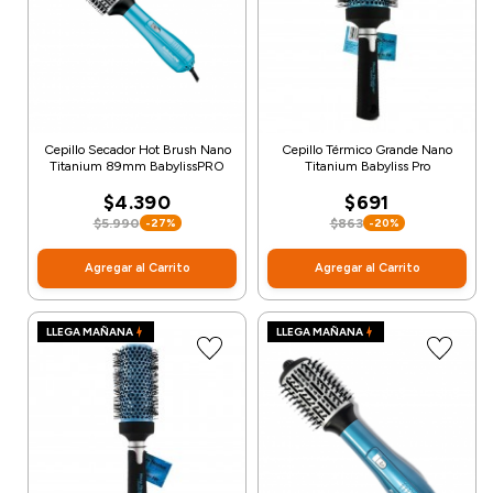
Cepillo Secador Hot Brush Nano
Cepillo Térmico Grande Nano
Titanium 89mm BabylissPRO
Titanium Babyliss Pro
$4.390
$691
$5.990
$863
-27%
-20%
Agregar al Carrito
Agregar al Carrito
LLEGA MAÑANA
LLEGA MAÑANA