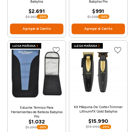
Babyliss
Babyliss Pro
$2.691
$991
$3.363
$1.238
-20%
-20%
Agregar al Carrito
Agregar al Carrito
LLEGA MAÑANA
LLEGA MAÑANA
Kit Máquina De Corte+Trimmer
Estuche Térmico Para
LithiumFX Gold Babyliss
Herramientas de Belleza Babyliss
Pro
$15.990
$1.032
$19.990
-20%
$1.290
-20%