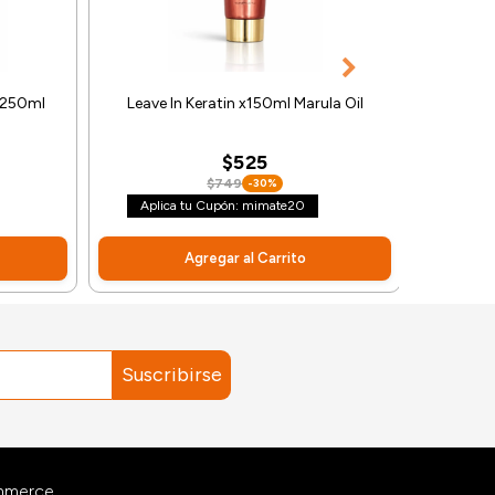
Crema 
 x250ml
Leave In Keratin x150ml Marula Oil
$525
$749
-30%
Aplica t
Aplica tu Cupón: mimate20
Agregar al Carrito
Suscribirse
ommerce