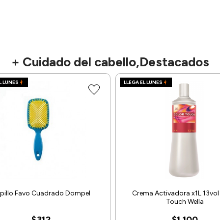
+ Cuidado del cabello,Destacados
L LUNES
LLEGA EL LUNES
pillo Favo Cuadrado Dompel
Crema Activadora x1L 13vol
Touch Wella
$312
$1.100