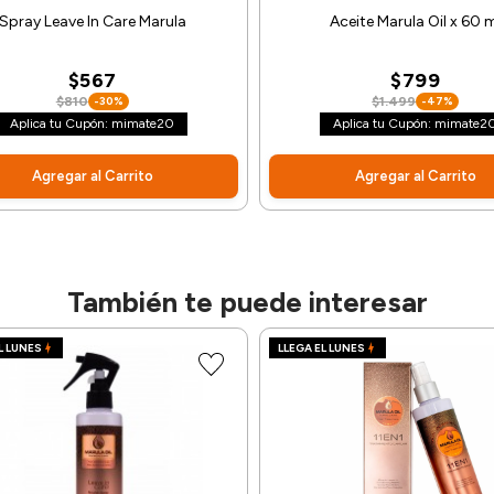
Spray Leave In Care Marula
Aceite Marula Oil x 60 
$567
$799
$810
-30%
$1.499
-47%
Aplica tu Cupón: mimate20
Aplica tu Cupón: mimate2
Agregar al Carrito
Agregar al Carrito
También te puede interesar
L LUNES
LLEGA EL LUNES