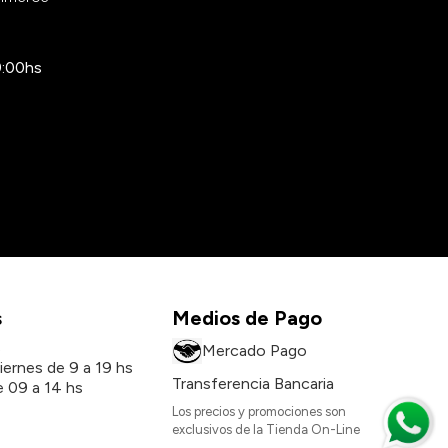
9:00hs
s
Medios de Pago
s
Mercado Pago
iernes de 9 a 19 hs
Transferencia Bancaria
 09 a 14 hs
Los precios y promociones son
exclusivos de la Tienda On-Line