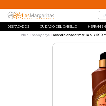
DESTACADOS
CUIDADO DEL CABELLO
HERRAMIEN
inicio
happy days
acondicionador marula oil x 500 m