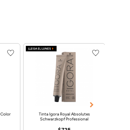
LLEGA EL LUNES
LLEGA EL L
 Color
Tinta Igora Royal Absolutes
Oxid
Schwarzkopf Professional
$725