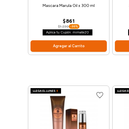
Mascara Marula Oil x 300 ml
$861
$1.230
-30%
Aplica tu Cupón: mimate20
Agregar al Carrito
LLEGA EL LUNES
LLEGA E