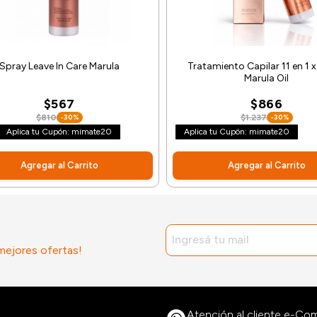
Spray Leave In Care Marula
Tratamiento Capilar 11 en 1
Marula Oil
$567
$866
$810
-30%
$1.237
-30%
Aplica tu Cupón: mimate20
Aplica tu Cupón: mimate20
Agregar al Carrito
Agregar al Carrito
 mejores ofertas!
Atención al cliente e-C