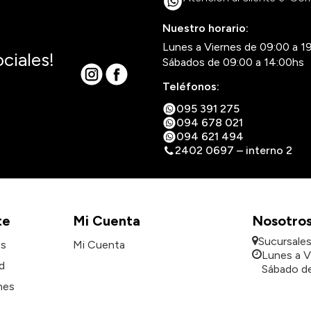
Nuestro horario:
Lunes a Viernes de 09:00 a 1
ciales!
Sábados de 09:00 a 14:00hs
Teléfonos:
095 391 275
094 678 021
094 621 494
2402 0697 – interno 2
te
Mi Cuenta
Nosotro
Sucursale
es
Mi Cuenta
Lunes a V
d
Sábado de
nes