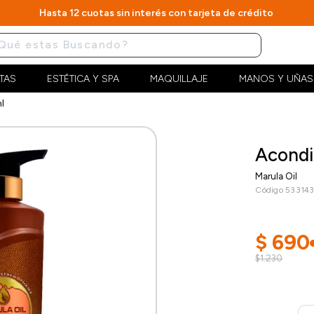
Hasta 12 cuotas sin interés con tarjeta de crédito
TAS
ESTÉTICA Y SPA
MAQUILLAJE
MANOS Y UÑAS
l
Acondi
Marula Oil
Código 53314
$
690
$1.230