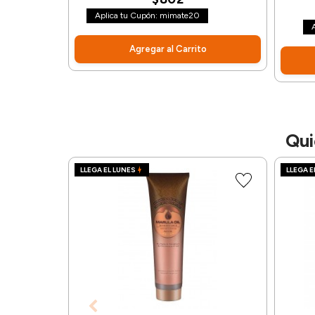
Aplica tu Cupón: mimate20
Agregar al Carrito
Qui
LLEGA EL LUNES
LLEGA E