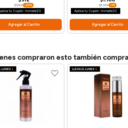
$390
-20%
$1.110
-1%
Aplica tu Cupón: mimate20
Aplica tu Cupón: mimate20
Agregar al Carrito
Agregar al Carrito
enes compraron esto también compr
L LUNES
LLEGA EL LUNES