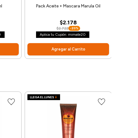
ml
Pack Aceite + Mascara Marula Oil
Shampo
$2.178
$2.722
-20%
0
Aplica tu Cupón: mimate20
Aplica t
Agregar al Carrito
LLEGA EL LUNES
LLEGA EL L